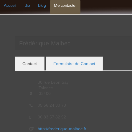
Accueil
Bio
Blog
Me contacter
Frédérique Malbec
Contact
Formulaire de Contact
30 rue Léon Say
Talence
33400
05 56 24 30 73
06 83 57 82 92
http://frederique-malbec.fr